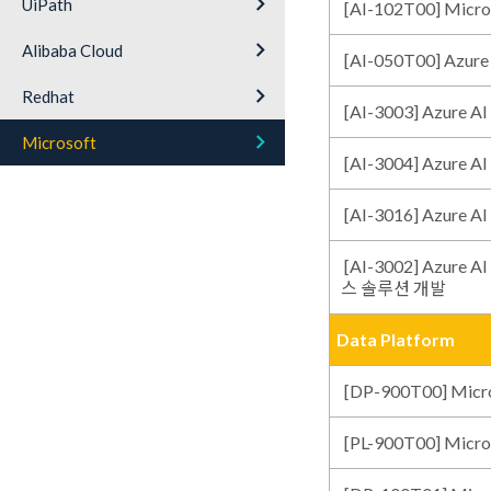
keyboard_arrow_right
UiPath
[AI-102T00] Mic
keyboard_arrow_right
Alibaba Cloud
[AI-050T00] Az
keyboard_arrow_right
Redhat
[AI-3003] Azur
keyboard_arrow_right
Microsoft
[AI-3004] Azure 
[AI-3016] Azur
[AI-3002] Azure
스 솔루션 개발
Data Platform
[DP-900T00] Micr
[PL-900T00] Micr