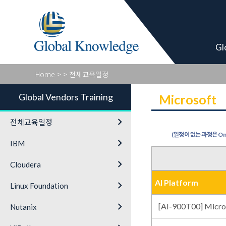
Global Vendor
Gl
Home
>
> 전체교육일정
Global Vendors Training
Microsoft
keyboard_arrow_right
전체교육일정
(일정이 없는 과정은 On-
keyboard_arrow_right
IBM
keyboard_arrow_right
Cloudera
AI Platform
keyboard_arrow_right
Linux Foundation
keyboard_arrow_right
[AI-900T00] Micro
Nutanix