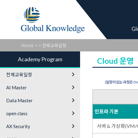
Academy Pro
Gl
Home
>
> 전체교육일정
Academy Program
Cloud 운영
keyboard_arrow_right
전체교육일정
(일정이 없는 과정은 On-
keyboard_arrow_right
AI Master
keyboard_arrow_right
Data Master
인프라 기본
keyboard_arrow_right
open class
keyboard_arrow_right
서버 & 가상화(VM/Co
AX Security