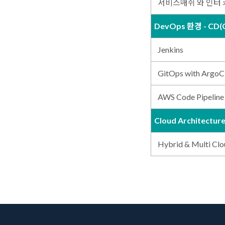
서비스매쉬 와 인터
DevOps 환경 - CD(C
Jenkins
GitOps with Argo
AWS Code Pipelin
Cloud Architectur
Hybrid & Multi Clo