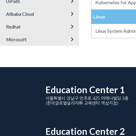
keyboard_arrow_right
UiPath
Kubernetes for Ap
keyboard_arrow_right
Alibaba Cloud
Linux
keyboard_arrow_right
Redhat
Linux System Admin
keyboard_arrow_right
Microsoft
Education Center 1
서울특별시 강남구 언주로 425 아레나빌딩 3층
(한국글로벌널리지㈜ 교육센터 역삼지점)
Education Center 2