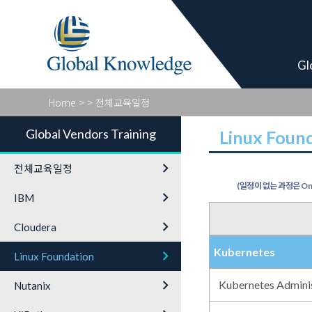
Global Vendor
Gl
Home
>
> 전체교육일정
Global Vendors Training
Linux Foun
keyboard_arrow_right
전체교육일정
(일정이 없는 과정은 On-
keyboard_arrow_right
IBM
keyboard_arrow_right
Cloudera
Kubernetes
keyboard_arrow_right
Linux Foundation
keyboard_arrow_right
Kubernetes Adminis
Nutanix