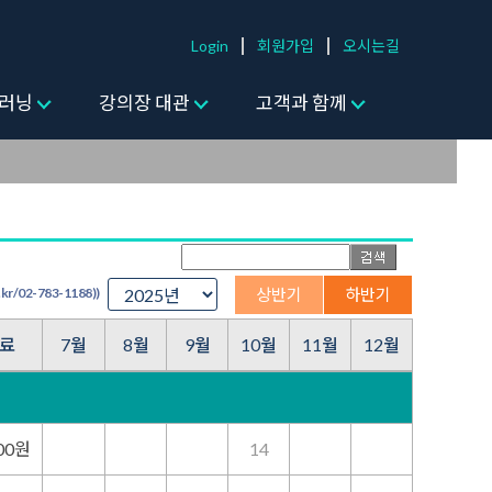
Login
회원가입
오시는길
러닝
강의장 대관
고객과 함께
/02-783-1188))
상반기
하반기
료
7월
8월
9월
10월
11월
12월
000원
14