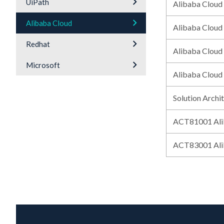
keyboard_arrow_right
UiPath
Alibaba Cloud
keyboard_arrow_right
Alibaba Cloud
Alibaba Cloud
keyboard_arrow_right
Redhat
Alibaba Cloud
keyboard_arrow_right
Microsoft
Alibaba Cloud
Solution Arch
ACT81001 Alib
ACT83001 Alib