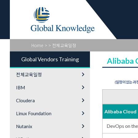
Global Vendo
Home
>
> 전체교육일정
Global Vendors Training
Alibaba 
keyboard_arrow_right
전체교육일정
(일정이 없는 과정
keyboard_arrow_right
IBM
keyboard_arrow_right
Cloudera
Alibaba Cloud
keyboard_arrow_right
Linux Foundation
keyboard_arrow_right
DevOps on th
Nutanix