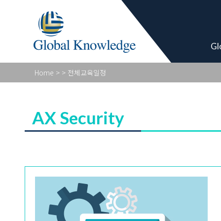
Academy Pro
Gl
Home
>
> 전체교육일정
AX Security