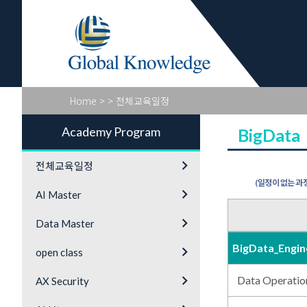
Academy Pr
Home
>
> 전체교육일정
Academy Program
BigData
keyboard_arrow_right
전체교육일정
(일정이 없는 과정
keyboard_arrow_right
AI Master
keyboard_arrow_right
Data Master
BigData_Engin
keyboard_arrow_right
open class
keyboard_arrow_right
Data Operation
AX Security