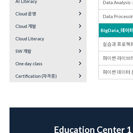
keyboard_arrow_right
AI Literacy
Data Analysis
keyboard_arrow_right
Cloud 운영
Data Processin
keyboard_arrow_right
Cloud 개발
BigData_데이
keyboard_arrow_right
Cloud Literacy
실습과 프로젝트로
keyboard_arrow_right
SW 개발
파이썬 라이브
keyboard_arrow_right
One day class
파이썬 데이터 
keyboard_arrow_right
Certification (자격증)
Education Center 1