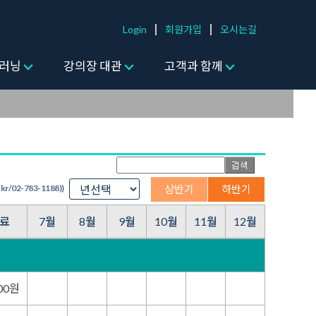
Login
회원가입
오시는길
러닝
강의장 대관
고객과 함께
/02-783-1188))
상반기
하반기
료
7월
8월
9월
10월
11월
12월
000원