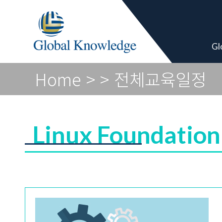
Global Vendor
Gl
Home
>
> 전체교육일정
Linux Foundation