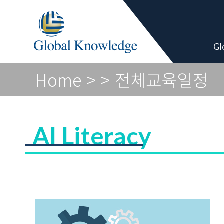
Academy Pro
Gl
Home
>
> 전체교육일정
AI Literacy