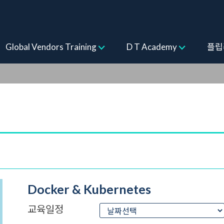
ogram
Global Vendors Training
D T Academy
플립
Docker & Kubernetes
교육일정