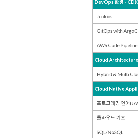
DevOps 환경 - CD(C
Jenkins
GitOps with Argo
AWS Code Pipelin
Cloud Architectur
Hybrid & Multi Clo
Cloud Native App
프로그래밍 언어(JA
클라우드 기초
SQL/NoSQL