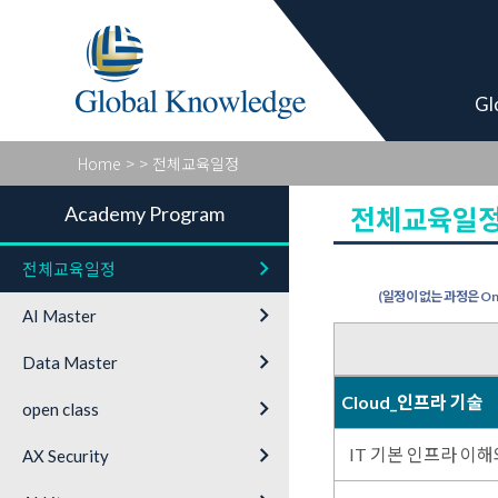
Academy Pro
Gl
Home
>
> 전체교육일정
Academy Program
전체교육일
keyboard_arrow_right
전체교육일정
(일정이 없는 과정은 On-
keyboard_arrow_right
AI Master
keyboard_arrow_right
Data Master
Cloud_인프라 기술
keyboard_arrow_right
open class
keyboard_arrow_right
IT 기본 인프라 이해
AX Security