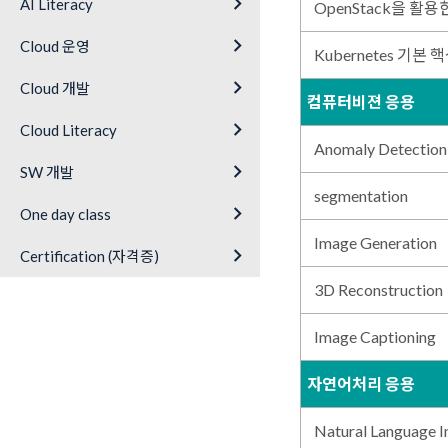
keyboard_arrow_right
AI Literacy
OpenStack을 활용한 
keyboard_arrow_right
Cloud 운영
Kubernetes 기본 
keyboard_arrow_right
Cloud 개발
컴퓨터비젼 응용
keyboard_arrow_right
Cloud Literacy
Anomaly Detection
keyboard_arrow_right
SW 개발
segmentation
keyboard_arrow_right
One day class
Image Generation
keyboard_arrow_right
Certification (자격증)
3D Reconstruction
Image Captioning
자연어처리 응용
Natural Language I